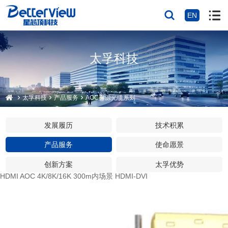
EN
太孚科技
太孚科技
产品服务
AOC有源光缆系列
发展履历
技术积累
产品服务
使命愿景
创新方案
太孚优势
HDMI AOC 4K/8K/16K 300m内场景 HDMI-DVI