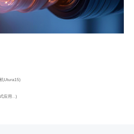
tura15)
用...)